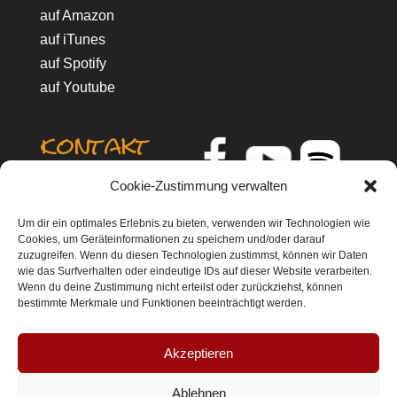
auf Amazon
auf iTunes
auf Spotify
auf Youtube
Kontakt
MusikParadies
Cookie-Zustimmung verwalten
Marion Willmanns
Oberbreidenbacher Str. 27
Um dir ein optimales Erlebnis zu bieten, verwenden wir Technologien wie
Cookies, um Geräteinformationen zu speichern und/oder darauf
51588 Nümbrecht
zuzugreifen. Wenn du diesen Technologien zustimmst, können wir Daten
Oberbergischer Kreis, NRW
wie das Surfverhalten oder eindeutige IDs auf dieser Website verarbeiten.
Telefon: 0 22 93 / 93 88 45
Wenn du deine Zustimmung nicht erteilst oder zurückziehst, können
bestimmte Merkmale und Funktionen beeinträchtigt werden.
Mobil: 01 70 / 86 022 87
info@m-willmanns.de
Akzeptieren
Ablehnen