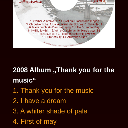
2008 Album „Thank you for the
music“
1. Thank you for the music
2. I have a dream
3. A whiter shade of pale
4. First of may