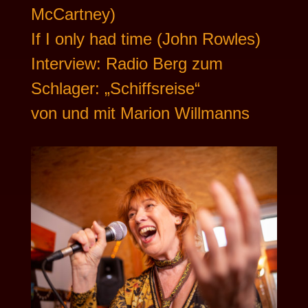
McCartney)
If I only had time (John Rowles)
Interview: Radio Berg zum
Schlager: „Schiffsreise“
von und mit Marion Willmanns