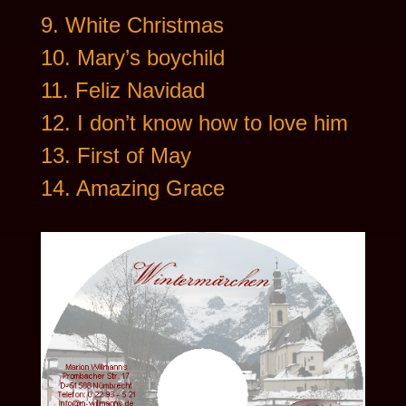
9. White Christmas
10. Mary’s boychild
11. Feliz Navidad
12. I don’t know how to love him
13. First of May
14. Amazing Grace