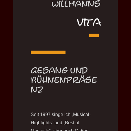
Willmanns
Vita
Gesang und
Bühnenpräse
nz
S
eit 1997 singe ich „Musical-
Highlights” und
„Best of
Musicals“, aber auch Oldies,