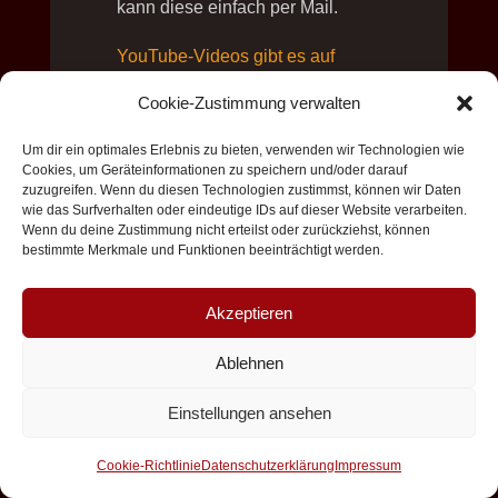
kann diese einfach per Mail.
YouTube-Videos gibt es auf
meinem Künstler-Kanal!
Cookie-Zustimmung verwalten
Um dir ein optimales Erlebnis zu bieten, verwenden wir Technologien wie
Cookies, um Geräteinformationen zu speichern und/oder darauf
zuzugreifen. Wenn du diesen Technologien zustimmst, können wir Daten
wie das Surfverhalten oder eindeutige IDs auf dieser Website verarbeiten.
Wenn du deine Zustimmung nicht erteilst oder zurückziehst, können
bestimmte Merkmale und Funktionen beeinträchtigt werden.
Das schreibt
die Presse
Akzeptieren
Ablehnen
Artikel des Bergischen Boten
(pdf-Datei
Artikel des Landhaus
Einstellungen ansehen
Brunnenhof (pdf-Datei)
Pressefoto mit Logo (pdf-Datei)
Cookie-Richtlinie
Datenschutzerklärung
Impressum
Benefiz-Konzert von und mit