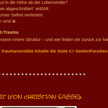
t in die Höhe ab der Lebensmitte?
e abgeschnitten“ anfühlt
nser Selbst verändert
h sind 💫
d-Trauma
nsere innere Struktur – und wie finden wir zurück zur Na
r traumasensible Inhalte die Seite 👉
SeelenParadies
 + + + + + + + + + + + + + + + + + + + + + +
t (von Christian Sasse):