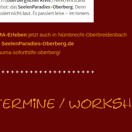
MA-Erleben
jetzt auch in Nümbrecht-Oberbreidenbach
s
SeelenParadies-Oberberg.de
uma-soforthilfe-oberberg/
 + + + + + + + + + + + + + + + + + + + +
 Termine / Works