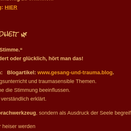
g:
HIER
heit 🌿
 Stimme.“
rdert oder glücklich, hört man das!
h: Blogartikel:
www.gesang-und-trauma.blog
.
sunterricht und traumasensible Themen.
me die Stimmung beeinflussen.
verständlich erklärt.
Sprachwerkzeug
, sondern als Ausdruck der Seele begreif
r heiser werden